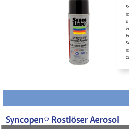
S
e
u
e
E
S
e
z
Syncopen® Rostlöser Aerosol