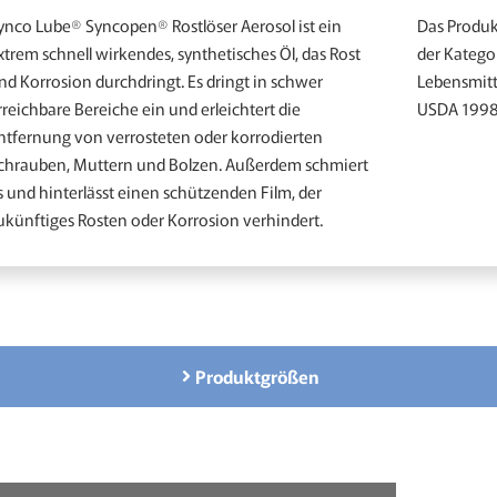
ynco Lube® Syncopen® Rostlöser Aerosol ist ein
Das Produkt
xtrem schnell wirkendes, synthetisches Öl, das Rost
der Katego
nd Korrosion durchdringt. Es dringt in schwer
Lebensmitte
rreichbare Bereiche ein und erleichtert die
USDA 1998 
ntfernung von verrosteten oder korrodierten
chrauben, Muttern und Bolzen. Außerdem schmiert
s und hinterlässt einen schützenden Film, der
ukünftiges Rosten oder Korrosion verhindert.
Produktgrößen