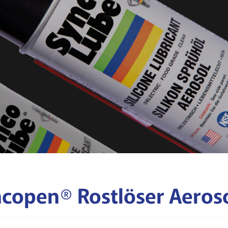
copen® Rostlöser Aeros