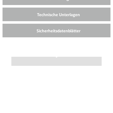
Technische Unterlagen
Sicherheitsdatenblätter
Benötigen Sie Hilfe
oder weitere
Informationen zu
unseren Produkten?
Zögern Sie nicht, Kontakt